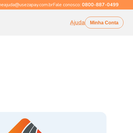
eajuda@usezapay.com.br
Fale conosco:
0800-887-0499
Ajuda
Minha Conta