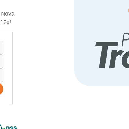
e Nova
 12x!