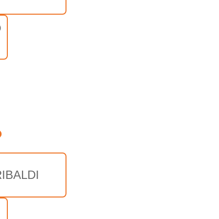
O
o
IBALDI