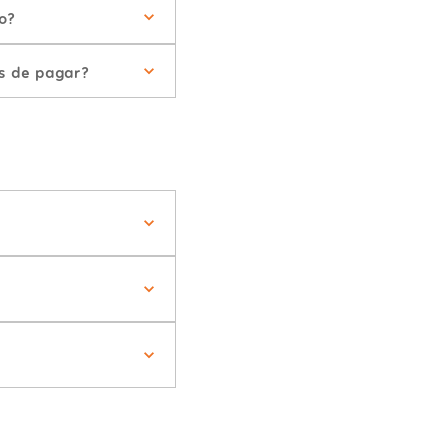
o?
s de pagar?