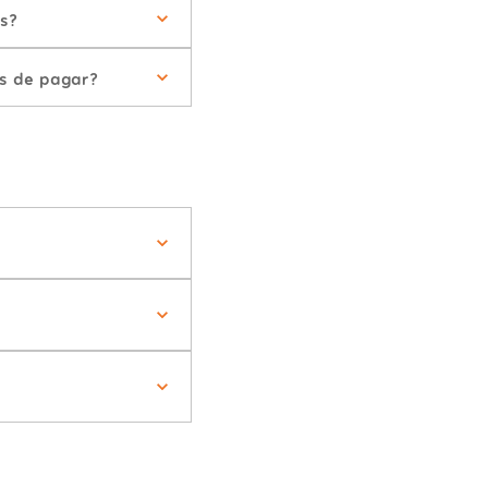
es?
is de pagar?