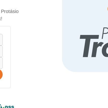
 Protásio
x!