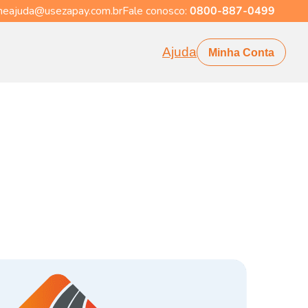
eajuda@usezapay.com.br
Fale conosco:
0800-887-0499
Ajuda
Minha Conta