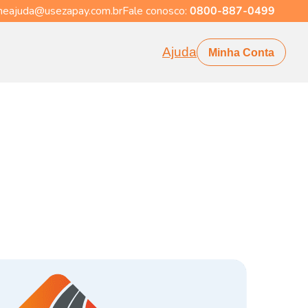
eajuda@usezapay.com.br
Fale conosco:
0800-887-0499
Ajuda
Minha Conta