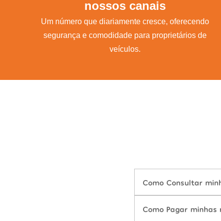
nossos canais
Um número que diariamente cresce, oferecendo
segurança e comodidade para proprietários de
veículos.
Como Consultar minh
Como Pagar minhas m