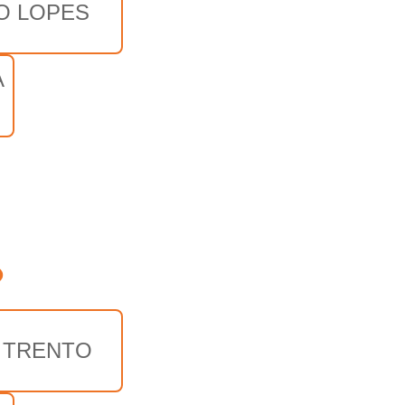
O LOPES
A
o
 TRENTO