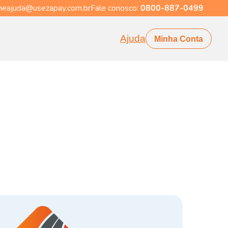
eajuda@usezapay.com.br
Fale conosco:
0800-887-0499
Ajuda
Minha Conta