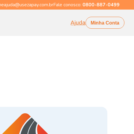
eajuda@usezapay.com.br
Fale conosco:
0800-887-0499
Ajuda
Minha Conta