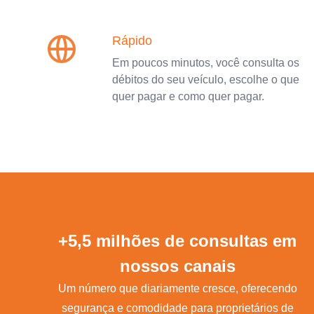
Rápido
Em poucos minutos, você consulta os
débitos do seu veículo, escolhe o que
quer pagar e como quer pagar.
+5,5 milhões de consultas em
nossos canais
Um número que diariamente cresce, oferecendo
segurança e comodidade para proprietários de