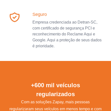
Seguro
Empresa credenciada ao Detran-SC,
com certificado de segurança PCI e
reconhecimento do Reclame Aqui e
Google. Aqui a proteção de seus dados
é prioridade.
+600 mil veículos
regularizados
Com as soluções Zapay, mais pessoas
regularizaram seus veículos em menos tempo e com