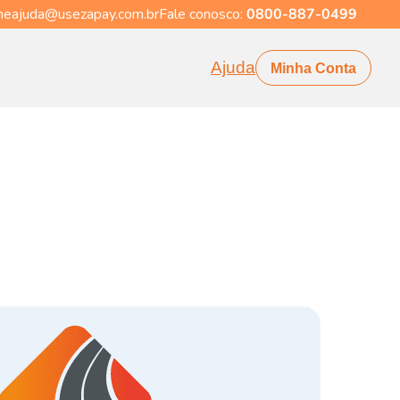
eajuda@usezapay.com.br
Fale conosco:
0800-887-0499
Ajuda
Minha Conta