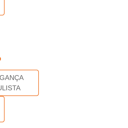
o
GANÇA
ULISTA