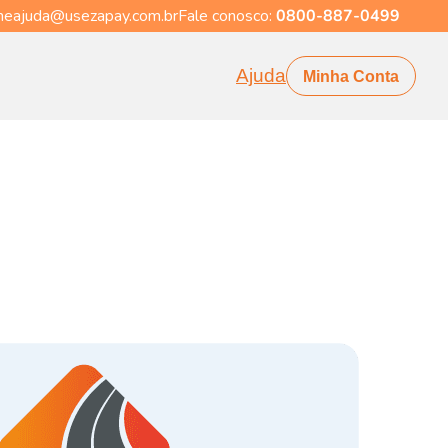
eajuda@usezapay.com.br
Fale conosco:
0800-887-0499
Ajuda
Minha Conta