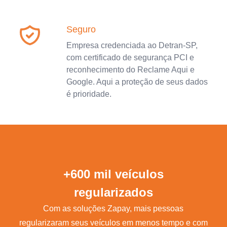
Seguro
Empresa credenciada ao Detran-SP,
com certificado de segurança PCI e
reconhecimento do Reclame Aqui e
Google. Aqui a proteção de seus dados
é prioridade.
+600 mil veículos
regularizados
Com as soluções Zapay, mais pessoas
regularizaram seus veículos em menos tempo e com