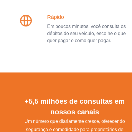
Rápido
Em poucos minutos, você consulta os
débitos do seu veículo, escolhe o que
quer pagar e como quer pagar.
+5,5 milhões de consultas em
nossos canais
Um número que diariamente cresce, oferecendo
segurança e comodidade para proprietários de