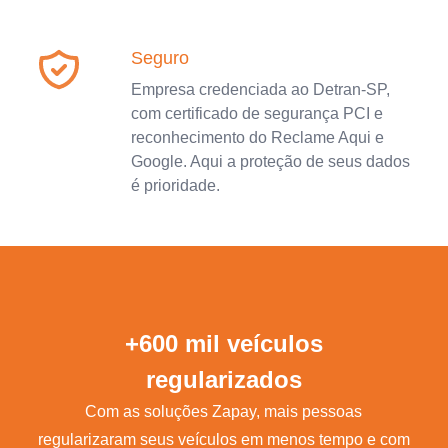
Seguro
Empresa credenciada ao Detran-SP,
com certificado de segurança PCI e
reconhecimento do Reclame Aqui e
Google. Aqui a proteção de seus dados
é prioridade.
+600 mil veículos
regularizados
Com as soluções Zapay, mais pessoas
regularizaram seus veículos em menos tempo e com