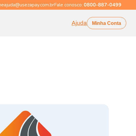
eajuda@usezapay.com.br
Fale conosco:
0800-887-0499
Ajuda
Minha Conta