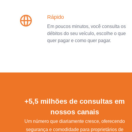
Rápido
Em poucos minutos, você consulta os
débitos do seu veículo, escolhe o que
quer pagar e como quer pagar.
+5,5 milhões de consultas em
nossos canais
Um número que diariamente cresce, oferecendo
segurança e comodidade para proprietários de