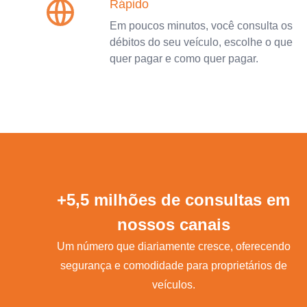
Rápido
Em poucos minutos, você consulta os
débitos do seu veículo, escolhe o que
quer pagar e como quer pagar.
+5,5 milhões de consultas em
nossos canais
Um número que diariamente cresce, oferecendo
segurança e comodidade para proprietários de
veículos.