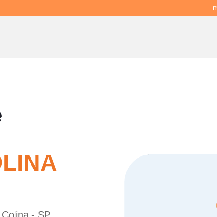
m
e
LINA
 Colina - SP