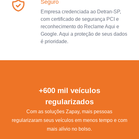
Seguro
Empresa credenciada ao Detran-SP,
com certificado de segurança PCI e
reconhecimento do Reclame Aqui e
Google. Aqui a proteção de seus dados
é prioridade.
+600 mil veículos
regularizados
Com as soluções Zapay, mais pessoas
regularizaram seus veículos em menos tempo e com
mais alívio no bolso.