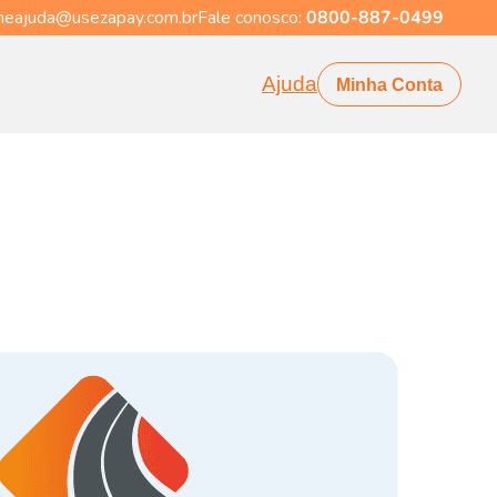
eajuda@usezapay.com.br
Fale conosco:
0800-887-0499
Ajuda
Minha Conta