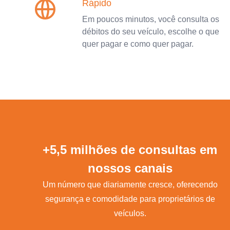
Rápido
Em poucos minutos, você consulta os
débitos do seu veículo, escolhe o que
quer pagar e como quer pagar.
+5,5 milhões de consultas em
nossos canais
Um número que diariamente cresce, oferecendo
segurança e comodidade para proprietários de
veículos.