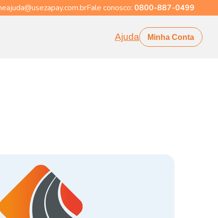
eajuda@usezapay.com.br
Fale conosco:
0800-887-0499
Ajuda
Minha Conta