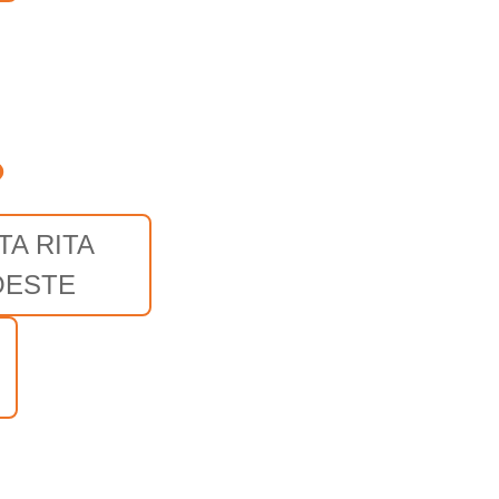
o
TA RITA
OESTE