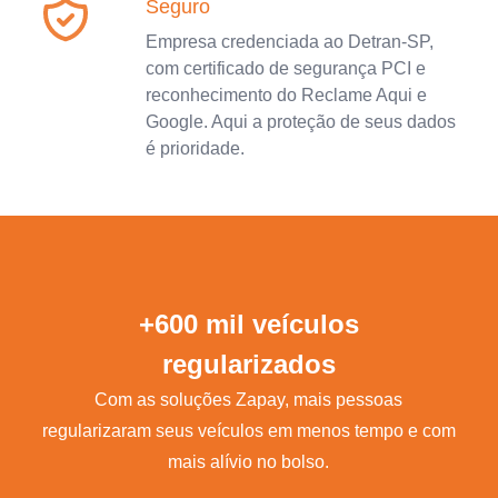
Seguro
Empresa credenciada ao Detran-SP,
com certificado de segurança PCI e
reconhecimento do Reclame Aqui e
Google. Aqui a proteção de seus dados
é prioridade.
+600 mil veículos
regularizados
Com as soluções Zapay, mais pessoas
regularizaram seus veículos em menos tempo e com
mais alívio no bolso.