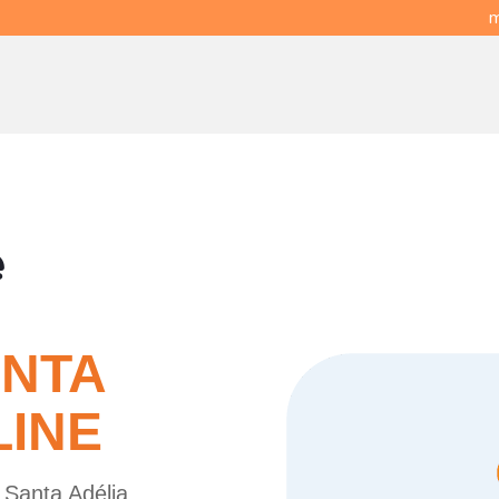
m
e
ANTA
LINE
 Santa Adélia