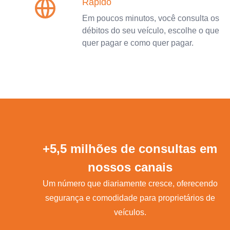
Rápido
Em poucos minutos, você consulta os
débitos do seu veículo, escolhe o que
quer pagar e como quer pagar.
+5,5 milhões de consultas em
nossos canais
Um número que diariamente cresce, oferecendo
segurança e comodidade para proprietários de
veículos.