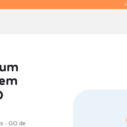
m
 um
em
O
is - GO de