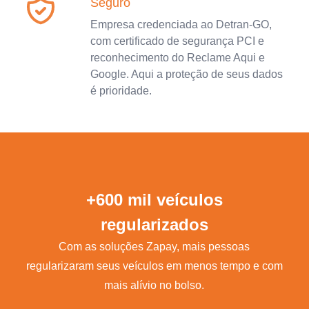
Seguro
Empresa credenciada ao Detran-GO,
com certificado de segurança PCI e
reconhecimento do Reclame Aqui e
Google. Aqui a proteção de seus dados
é prioridade.
+600 mil veículos
regularizados
Com as soluções Zapay, mais pessoas
regularizaram seus veículos em menos tempo e com
mais alívio no bolso.