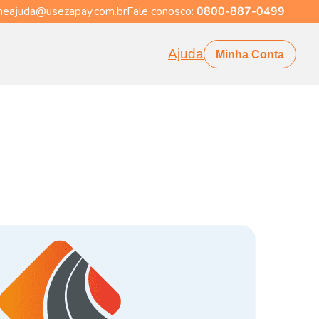
eajuda@usezapay.com.br
Fale conosco:
0800-887-0499
Ajuda
Minha Conta