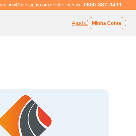
eajuda@usezapay.com.br
Fale conosco:
0800-887-0499
Ajuda
Minha Conta