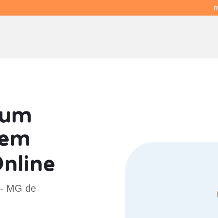
m
 um
em
nline
 - MG de