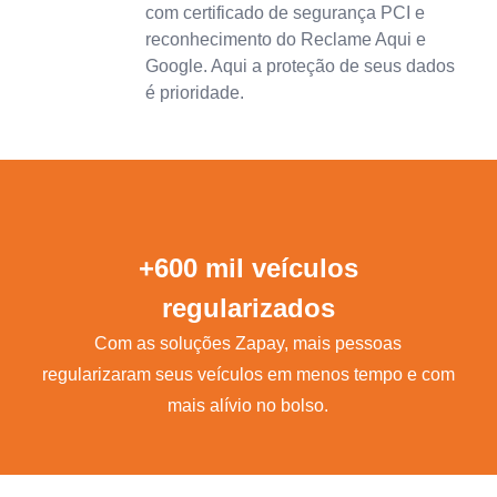
com certificado de segurança PCI e
reconhecimento do Reclame Aqui e
Google. Aqui a proteção de seus dados
é prioridade.
+600 mil veículos
regularizados
Com as soluções Zapay, mais pessoas
regularizaram seus veículos em menos tempo e com
mais alívio no bolso.