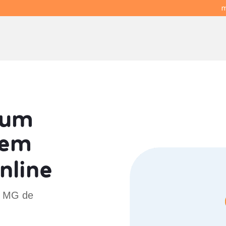
m
 um
em
nline
 - MG de