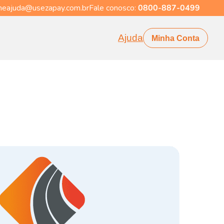
eajuda@usezapay.com.br
Fale conosco:
0800-887-0499
Ajuda
Minha Conta