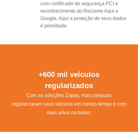
com certificado de segurança PCI e
reconhecimento do Reclame Aqui e
Google. Aqui a proteção de seus dados
é prioridade.
+600 mil veículos
regularizados
Com as soluções Zapay, mais pessoas
regularizaram seus veículos em menos tempo e com
mais alívio no bolso.