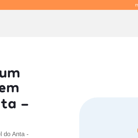
m
 um
em
ta -
l do Anta -