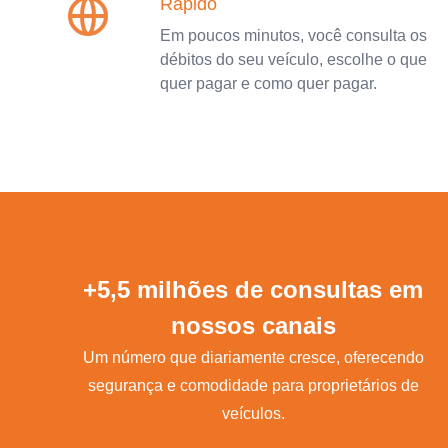
Rápido
Em poucos minutos, você consulta os
débitos do seu veículo, escolhe o que
quer pagar e como quer pagar.
+5,5 milhões de consultas em
nossos canais
Um número que diariamente cresce, oferecendo
segurança e comodidade para proprietários de
veículos.