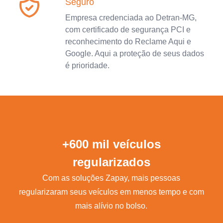
Seguro
Empresa credenciada ao Detran-MG,
com certificado de segurança PCI e
reconhecimento do Reclame Aqui e
Google. Aqui a proteção de seus dados
é prioridade.
+600 mil veículos
regularizados
Com as soluções Zapay, mais pessoas
regularizaram seus veículos em menos tempo e com
mais alívio no bolso.