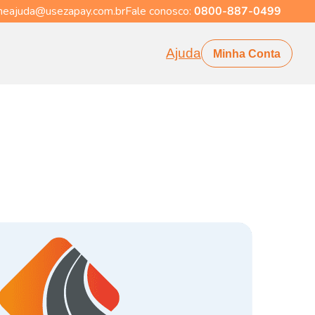
eajuda@usezapay.com.br
Fale conosco:
0800-887-0499
Ajuda
Minha Conta