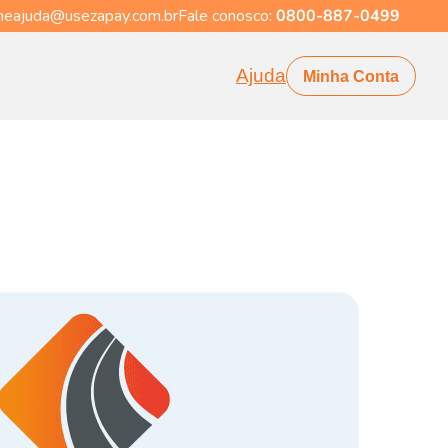
eajuda@usezapay.com.br
Fale conosco:
0800-887-0499
Ajuda
Minha Conta