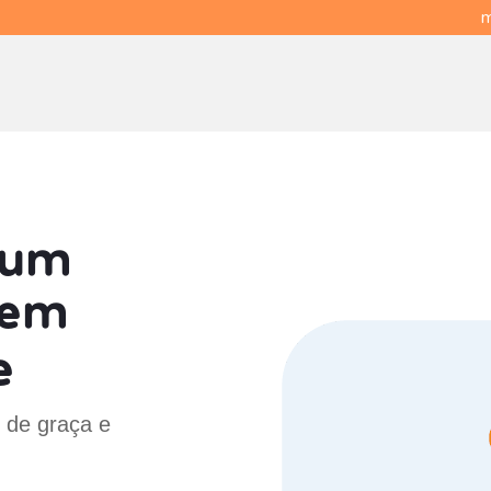
m
 um
em
e
B de graça e