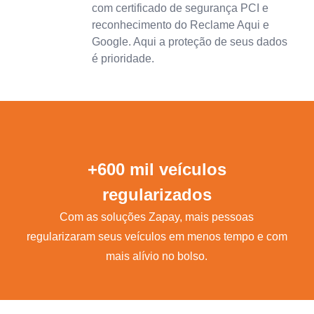
com certificado de segurança PCI e
reconhecimento do Reclame Aqui e
Google. Aqui a proteção de seus dados
é prioridade.
+600 mil veículos
regularizados
Com as soluções Zapay, mais pessoas
regularizaram seus veículos em menos tempo e com
mais alívio no bolso.