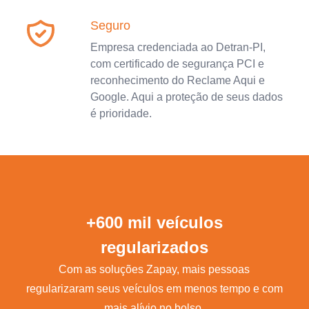
Seguro
Empresa credenciada ao Detran-PI,
com certificado de segurança PCI e
reconhecimento do Reclame Aqui e
Google. Aqui a proteção de seus dados
é prioridade.
+600 mil veículos
regularizados
Com as soluções Zapay, mais pessoas
regularizaram seus veículos em menos tempo e com
mais alívio no bolso.