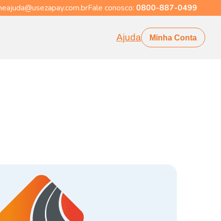
eajuda@usezapay.com.br
Fale conosco:
0800-887-0499
Ajuda
Minha Conta