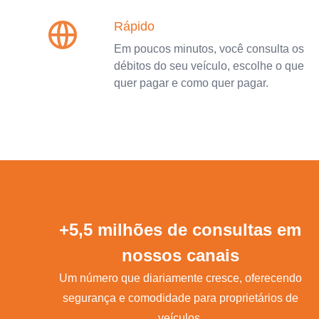
Rápido
Em poucos minutos, você consulta os
débitos do seu veículo, escolhe o que
quer pagar e como quer pagar.
+5,5 milhões de consultas em
nossos canais
Um número que diariamente cresce, oferecendo
segurança e comodidade para proprietários de
veículos.