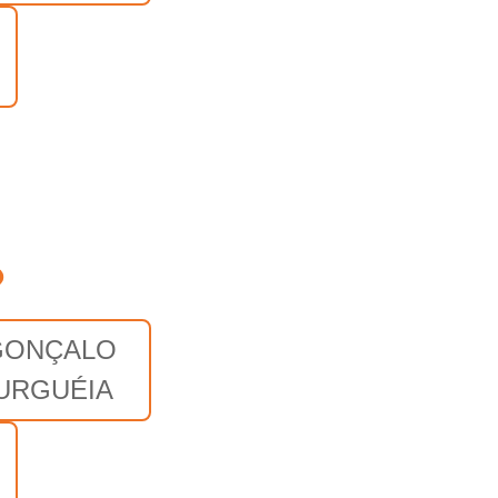
o
GONÇALO
URGUÉIA