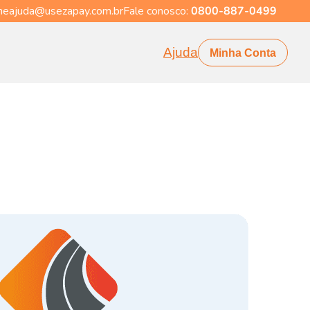
eajuda@usezapay.com.br
Fale conosco:
0800-887-0499
Ajuda
Minha Conta