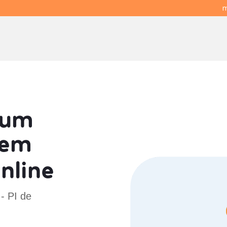
m
 um
em
Online
 - PI de