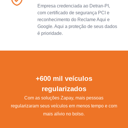
Empresa credenciada ao Detran-PI,
com certificado de segurança PCI e
reconhecimento do Reclame Aqui e
Google. Aqui a proteção de seus dados
é prioridade.
+600 mil veículos
regularizados
Com as soluções Zapay, mais pessoas
regularizaram seus veículos em menos tempo e com
mais alívio no bolso.