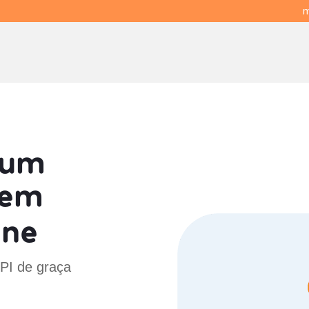
m
 um
em
ine
 PI de graça