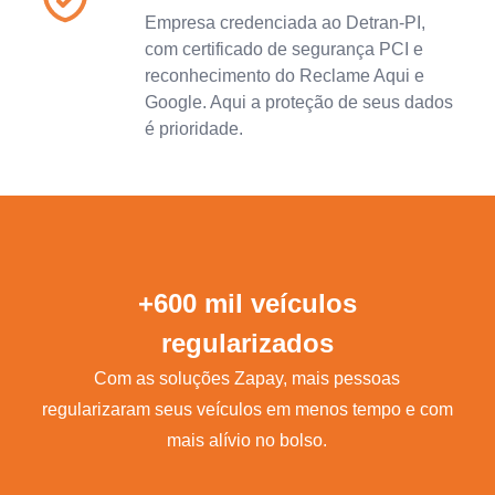
Empresa credenciada ao Detran-PI,
com certificado de segurança PCI e
reconhecimento do Reclame Aqui e
Google. Aqui a proteção de seus dados
é prioridade.
+600 mil veículos
regularizados
Com as soluções Zapay, mais pessoas
regularizaram seus veículos em menos tempo e com
mais alívio no bolso.