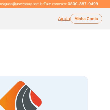
eajuda@usezapay.com.br
Fale conosco:
0800-887-0499
Ajuda
Minha Conta