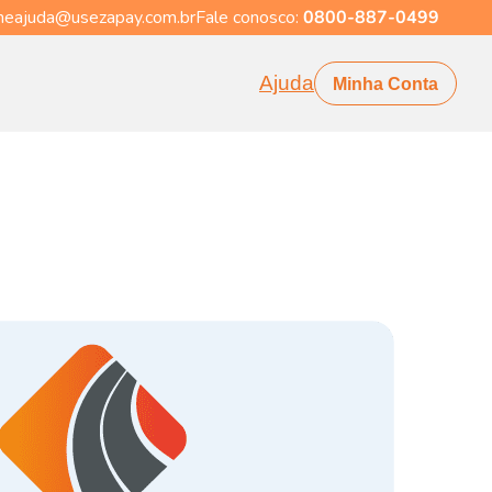
eajuda@usezapay.com.br
Fale conosco:
0800-887-0499
Ajuda
Minha Conta