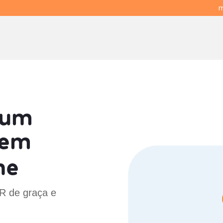
m
 um
em
ne
PR de graça e