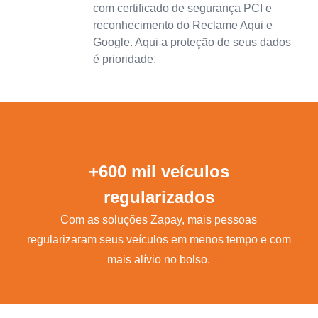
com certificado de segurança PCI e
reconhecimento do Reclame Aqui e
Google. Aqui a proteção de seus dados
é prioridade.
+600 mil veículos
regularizados
Com as soluções Zapay, mais pessoas
regularizaram seus veículos em menos tempo e com
mais alívio no bolso.