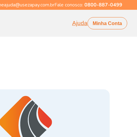
eajuda@usezapay.com.br
Fale conosco:
0800-887-0499
Ajuda
Minha Conta