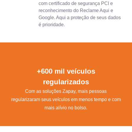
com certificado de segurança PCI e
reconhecimento do Reclame Aqui e
Google. Aqui a proteção de seus dados
é prioridade.
+600 mil veículos
regularizados
Com as soluções Zapay, mais pessoas
regularizaram seus veículos em menos tempo e com
mais alívio no bolso.