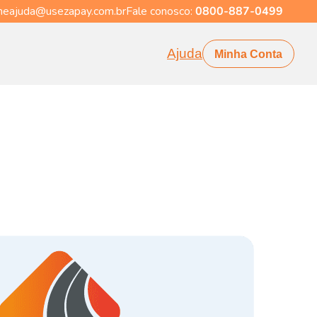
eajuda@usezapay.com.br
Fale conosco:
0800-887-0499
Ajuda
Minha Conta