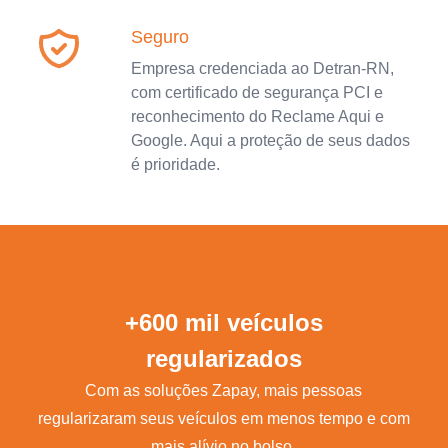
Seguro
Empresa credenciada ao Detran-RN,
com certificado de segurança PCI e
reconhecimento do Reclame Aqui e
Google. Aqui a proteção de seus dados
é prioridade.
+600 mil veículos
regularizados
Com as soluções Zapay, mais pessoas
regularizaram seus veículos em menos tempo e com
mais alívio no bolso.