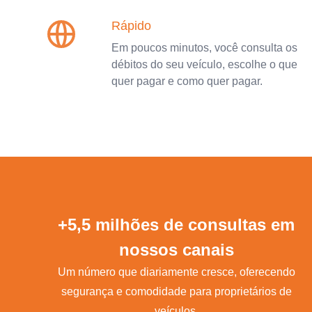
Rápido
Em poucos minutos, você consulta os
débitos do seu veículo, escolhe o que
quer pagar e como quer pagar.
+5,5 milhões de consultas em
nossos canais
Um número que diariamente cresce, oferecendo
segurança e comodidade para proprietários de
veículos.