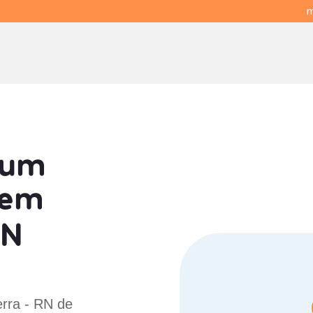
m
 um
em
RN
erra - RN de