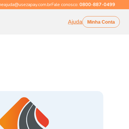
eajuda@usezapay.com.br
Fale conosco:
0800-887-0499
Ajuda
Minha Conta