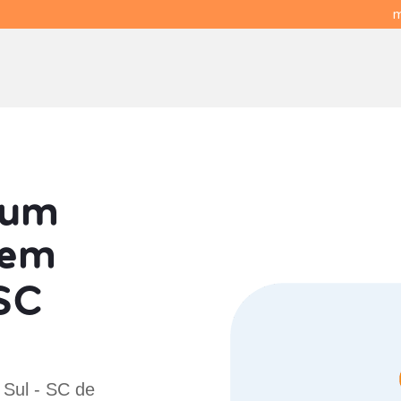
m
 um
em
 SC
 Sul - SC de