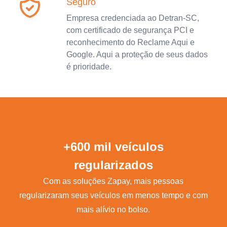
Seguro
Empresa credenciada ao Detran-SC,
com certificado de segurança PCI e
reconhecimento do Reclame Aqui e
Google. Aqui a proteção de seus dados
é prioridade.
+600 mil veículos
regularizados
Com as soluções Zapay, mais pessoas
regularizaram seus veículos em menos tempo e com
mais alívio no bolso.