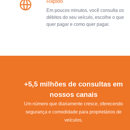
Rápido
Em poucos minutos, você consulta os
débitos do seu veículo, escolhe o que
quer pagar e como quer pagar.
+5,5 milhões de consultas em
nossos canais
Um número que diariamente cresce, oferecendo
segurança e comodidade para proprietários de
veículos.