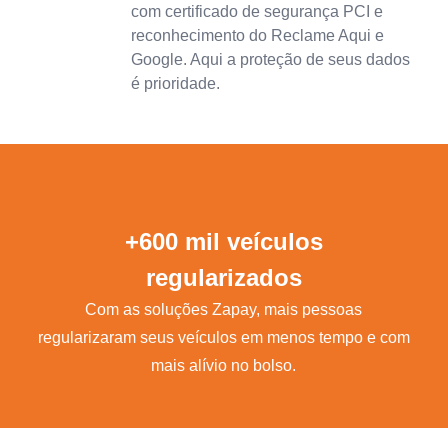
com certificado de segurança PCI e
reconhecimento do Reclame Aqui e
Google. Aqui a proteção de seus dados
é prioridade.
+600 mil veículos
regularizados
Com as soluções Zapay, mais pessoas
regularizaram seus veículos em menos tempo e com
mais alívio no bolso.