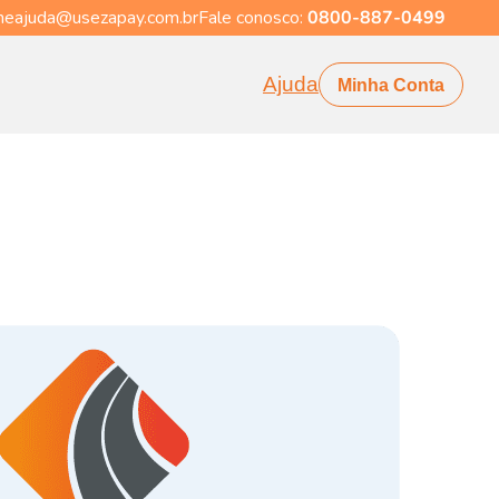
eajuda@usezapay.com.br
Fale conosco:
0800-887-0499
Ajuda
Minha Conta