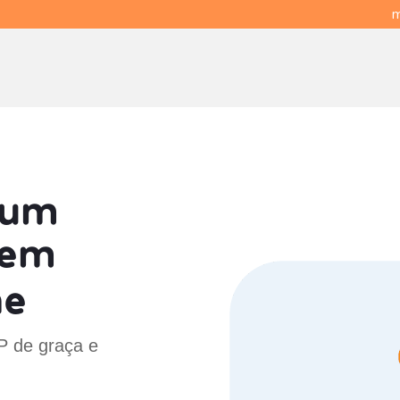
m
 um
em
ne
SP de graça e