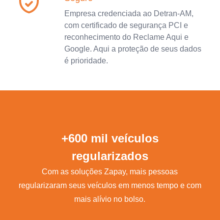
Empresa credenciada ao Detran-AM,
com certificado de segurança PCI e
reconhecimento do Reclame Aqui e
Google. Aqui a proteção de seus dados
é prioridade.
+600 mil veículos
regularizados
Com as soluções Zapay, mais pessoas
regularizaram seus veículos em menos tempo e com
mais alívio no bolso.