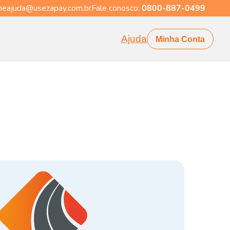
eajuda@usezapay.com.br
Fale conosco:
0800-887-0499
Ajuda
Minha Conta