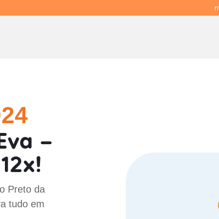
m
024
Eva -
12x!
io Preto da
va tudo em