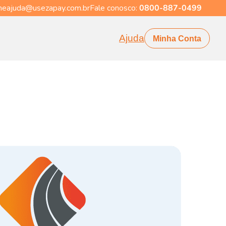
eajuda@usezapay.com.br
Fale conosco:
0800-887-0499
Ajuda
Minha Conta