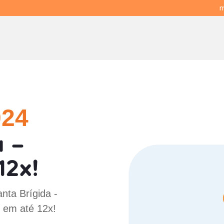
m
024
a -
12x!
nta Brígida -
 em até 12x!