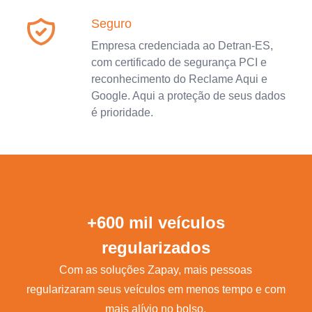
Seguro
Empresa credenciada ao Detran-ES,
com certificado de segurança PCI e
reconhecimento do Reclame Aqui e
Google. Aqui a proteção de seus dados
é prioridade.
+600 mil veículos
regularizados
Com as soluções Zapay, mais pessoas
regularizaram seus veículos em menos tempo e com
mais alívio no bolso.