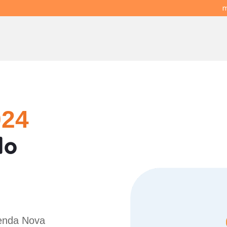
m
024
do
Venda Nova