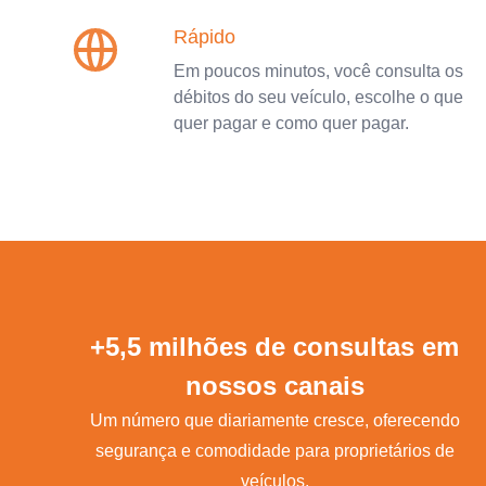
Rápido
Em poucos minutos, você consulta os
débitos do seu veículo, escolhe o que
quer pagar e como quer pagar.
+5,5 milhões de consultas em
nossos canais
Um número que diariamente cresce, oferecendo
segurança e comodidade para proprietários de
veículos.