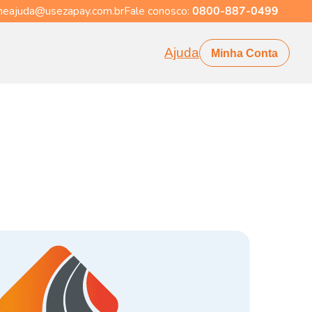
eajuda@usezapay.com.br
Fale conosco:
0800-887-0499
Ajuda
Minha Conta