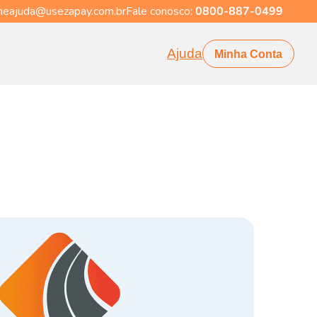
eajuda@usezapay.com.br
Fale conosco:
0800-887-0499
Ajuda
Minha Conta