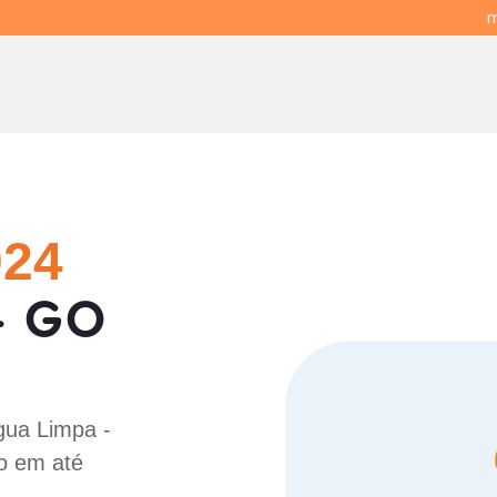
m
024
- GO
!
gua Limpa -
o em até