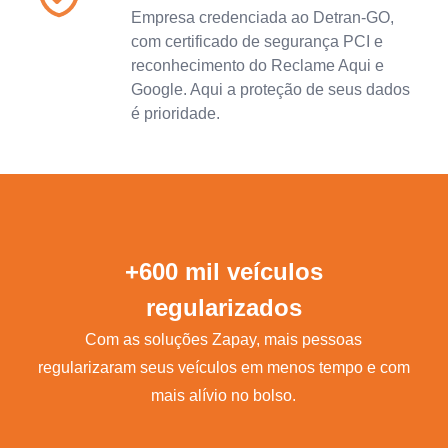
Empresa credenciada ao Detran-GO,
com certificado de segurança PCI e
reconhecimento do Reclame Aqui e
Google. Aqui a proteção de seus dados
é prioridade.
+600 mil veículos
regularizados
Com as soluções Zapay, mais pessoas
regularizaram seus veículos em menos tempo e com
mais alívio no bolso.