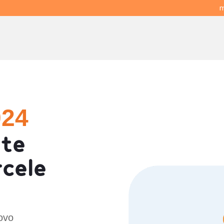
m
024
te
rcele
ovo