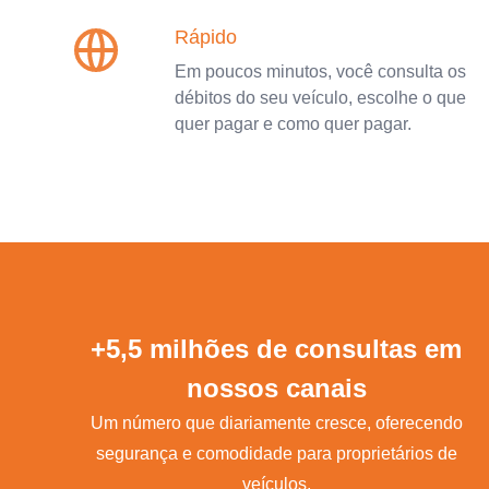
Rápido
Em poucos minutos, você consulta os
débitos do seu veículo, escolhe o que
quer pagar e como quer pagar.
+5,5 milhões de consultas em
nossos canais
Um número que diariamente cresce, oferecendo
segurança e comodidade para proprietários de
veículos.