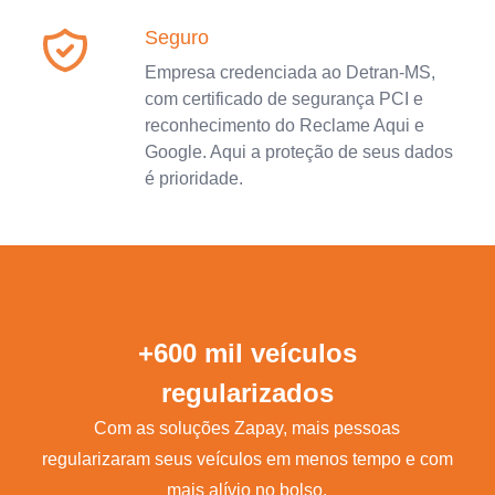
Seguro
Empresa credenciada ao Detran-MS,
com certificado de segurança PCI e
reconhecimento do Reclame Aqui e
Google. Aqui a proteção de seus dados
é prioridade.
+600 mil veículos
regularizados
Com as soluções Zapay, mais pessoas
regularizaram seus veículos em menos tempo e com
mais alívio no bolso.