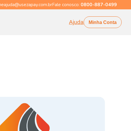
eajuda@usezapay.com.br
Fale conosco:
0800-887-0499
Ajuda
Minha Conta