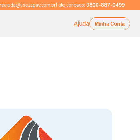
eajuda@usezapay.com.br
Fale conosco:
0800-887-0499
Ajuda
Minha Conta