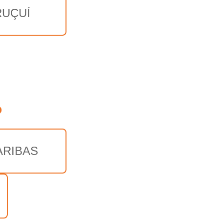
RUÇUÍ
o
ARIBAS