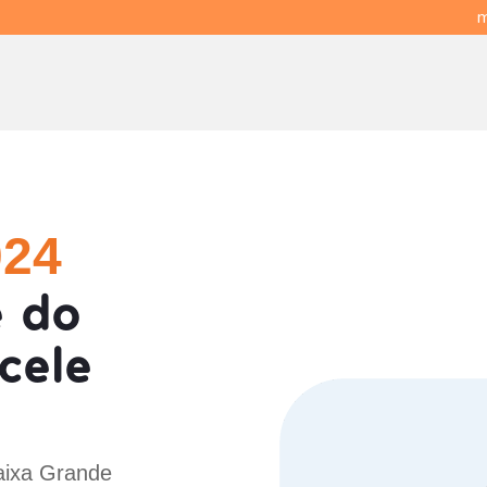
m
024
 do
cele
aixa Grande