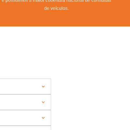
e possuímos a maior cobertura nacional de consultas
de veículos.