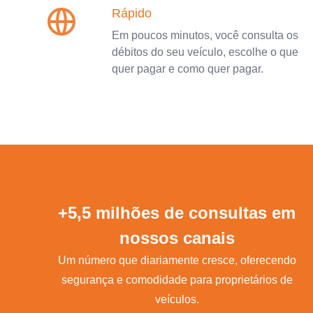
Rápido
Em poucos minutos, você consulta os
débitos do seu veículo, escolhe o que
quer pagar e como quer pagar.
+5,5 milhões de consultas em
nossos canais
Um número que diariamente cresce, oferecendo
segurança e comodidade para proprietários de
veículos.