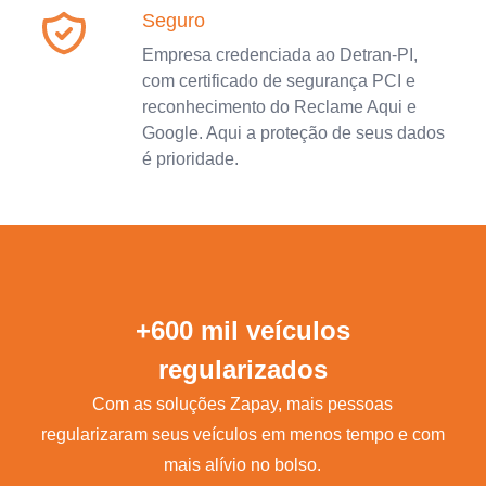
Seguro
Empresa credenciada ao Detran-PI,
com certificado de segurança PCI e
reconhecimento do Reclame Aqui e
Google. Aqui a proteção de seus dados
é prioridade.
+600 mil veículos
regularizados
Com as soluções Zapay, mais pessoas
regularizaram seus veículos em menos tempo e com
mais alívio no bolso.