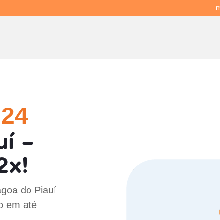
m
024
í -
2x!
agoa do Piauí
do em até