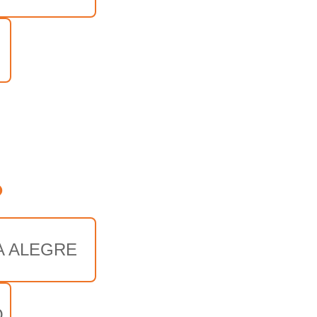
o
A ALEGRE
O