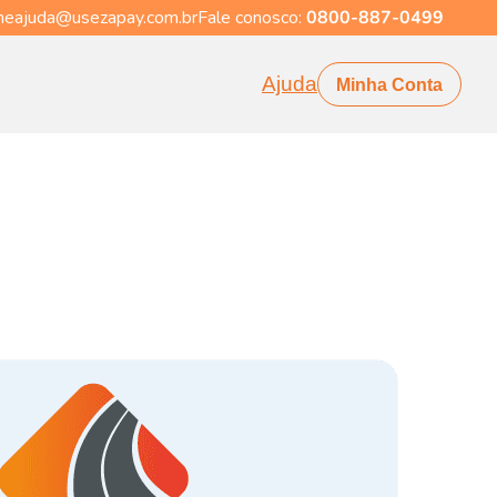
eajuda@usezapay.com.br
Fale conosco:
0800-887-0499
Ajuda
Minha Conta