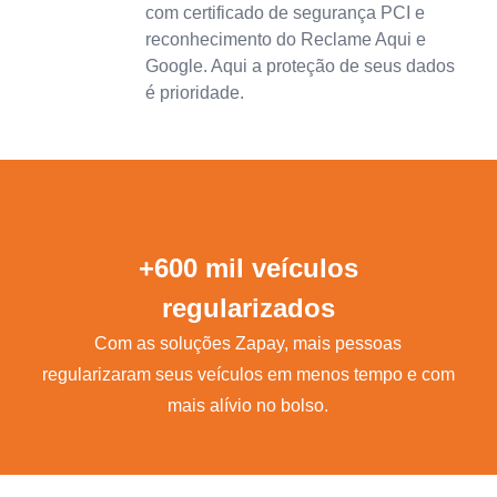
com certificado de segurança PCI e
reconhecimento do Reclame Aqui e
Google. Aqui a proteção de seus dados
é prioridade.
+600 mil veículos
regularizados
Com as soluções Zapay, mais pessoas
regularizaram seus veículos em menos tempo e com
mais alívio no bolso.