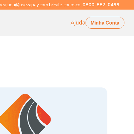
eajuda@usezapay.com.br
Fale conosco:
0800-887-0499
Ajuda
Minha Conta