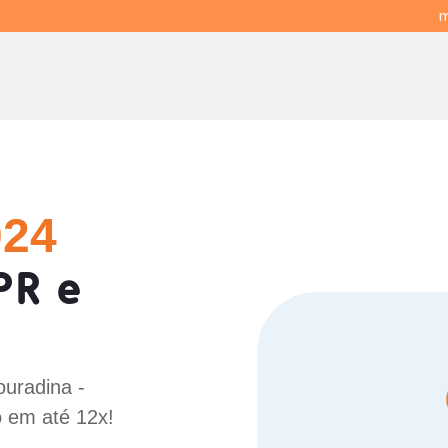
m
024
PR e
ouradina -
o em até 12x!