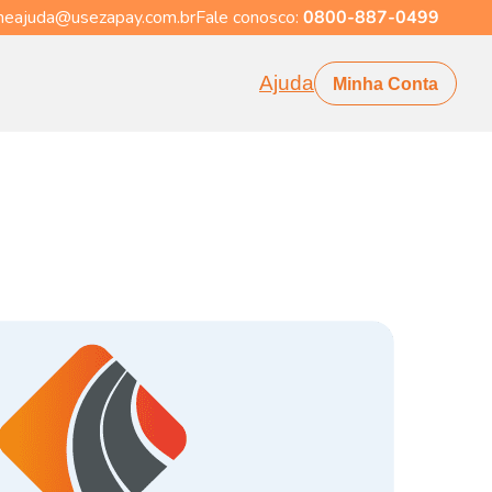
eajuda@usezapay.com.br
Fale conosco:
0800-887-0499
Ajuda
Minha Conta