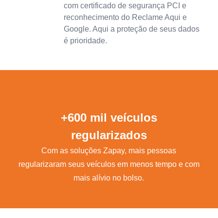
com certificado de segurança PCI e
reconhecimento do Reclame Aqui e
Google. Aqui a proteção de seus dados
é prioridade.
+600 mil veículos
regularizados
Com as soluções Zapay, mais pessoas
regularizaram seus veículos em menos tempo e com
mais alívio no bolso.