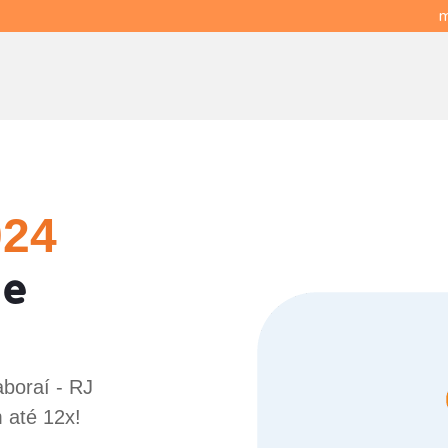
m
024
 e
aboraí - RJ
 até 12x!