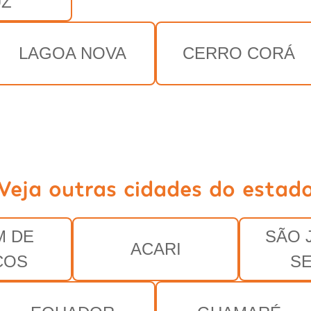
UZ
LAGOA NOVA
CERRO CORÁ
Veja outras cidades do estad
M DE
SÃO 
ACARI
COS
S