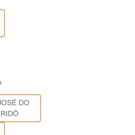
o
JOSÉ DO
ERIDÓ