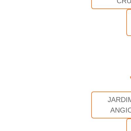
CR
JARDI
ANGI