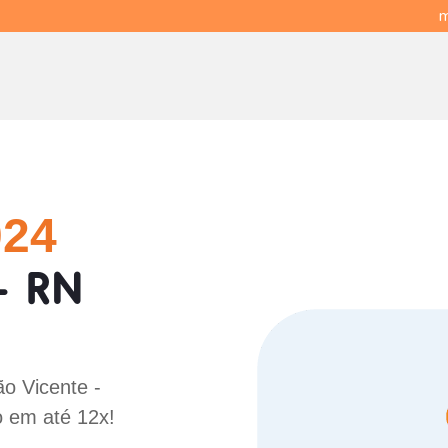
m
024
- RN
!
ão Vicente -
o em até 12x!