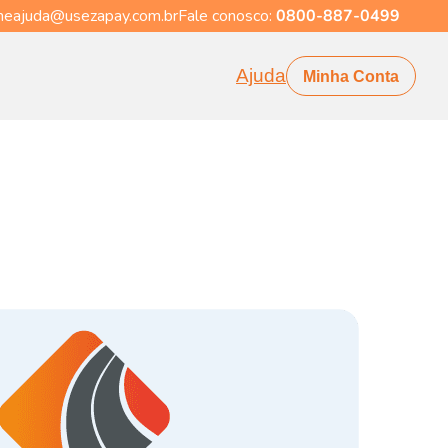
eajuda@usezapay.com.br
Fale conosco:
0800-887-0499
Ajuda
Minha Conta