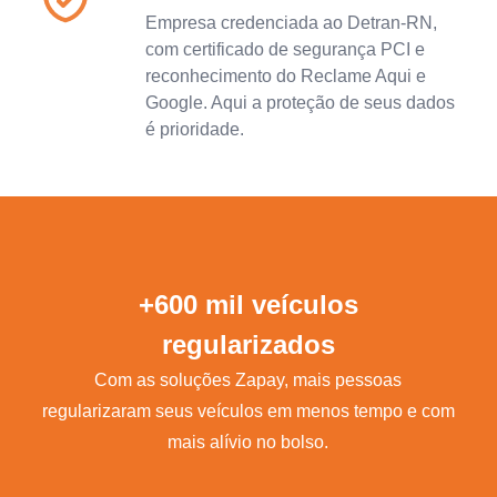
Empresa credenciada ao Detran-RN,
com certificado de segurança PCI e
reconhecimento do Reclame Aqui e
Google. Aqui a proteção de seus dados
é prioridade.
+600 mil veículos
regularizados
Com as soluções Zapay, mais pessoas
regularizaram seus veículos em menos tempo e com
mais alívio no bolso.