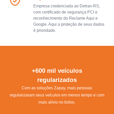
Empresa credenciada ao Detran-RS,
com certificado de segurança PCI e
reconhecimento do Reclame Aqui e
Google. Aqui a proteção de seus dados
é prioridade.
+600 mil veículos
regularizados
Com as soluções Zapay, mais pessoas
regularizaram seus veículos em menos tempo e com
mais alívio no bolso.