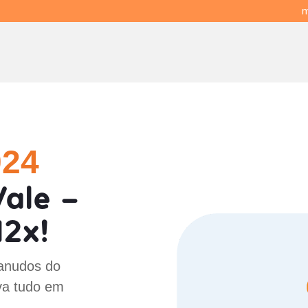
m
024
ale -
12x!
Canudos do
va tudo em