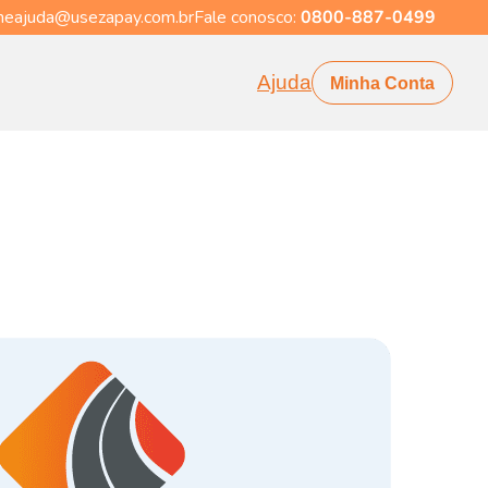
eajuda@usezapay.com.br
Fale conosco:
0800-887-0499
Ajuda
Minha Conta