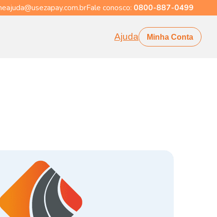
eajuda@usezapay.com.br
Fale conosco:
0800-887-0499
Ajuda
Minha Conta