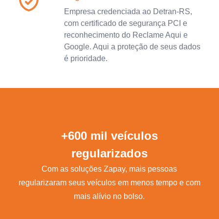
Empresa credenciada ao Detran-RS,
com certificado de segurança PCI e
reconhecimento do Reclame Aqui e
Google. Aqui a proteção de seus dados
é prioridade.
+600 mil veículos
regularizados
Com as soluções Zapay, mais pessoas
regularizaram seus veículos em menos tempo e com
mais alívio no bolso.