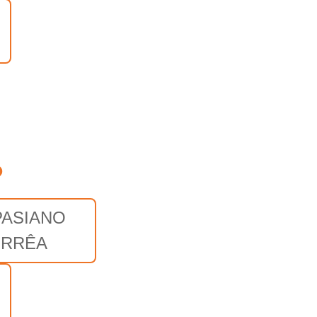
o
PASIANO
RRÊA