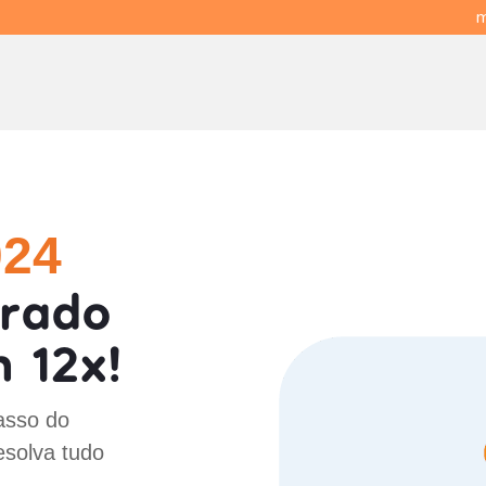
m
024
brado
 12x!
asso do
esolva tudo