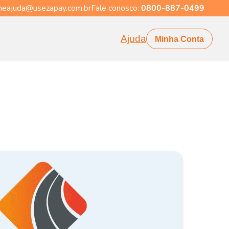
eajuda@usezapay.com.br
Fale conosco:
0800-887-0499
Ajuda
Minha Conta