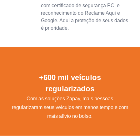
com certificado de segurança PCI e
reconhecimento do Reclame Aqui e
Google. Aqui a proteção de seus dados
é prioridade.
+600 mil veículos
regularizados
Com as soluções Zapay, mais pessoas
regularizaram seus veículos em menos tempo e com
mais alívio no bolso.