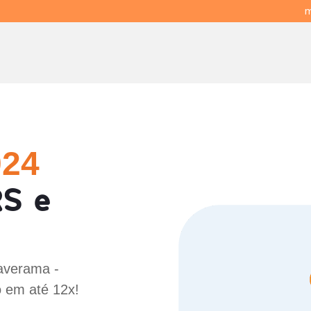
m
024
S e
Paverama -
o em até 12x!