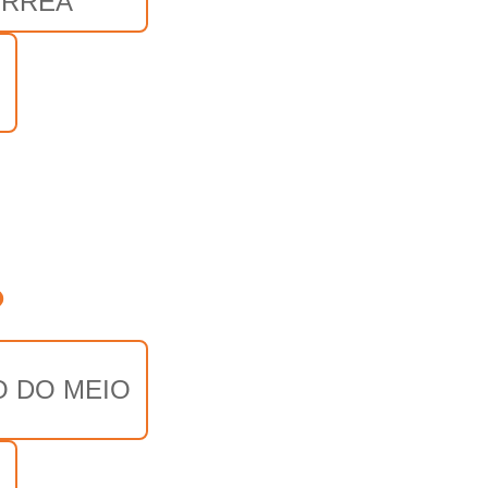
RRÊA
o
O DO MEIO