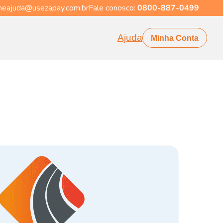
eajuda@usezapay.com.br
Fale conosco:
0800-887-0499
Ajuda
Minha Conta