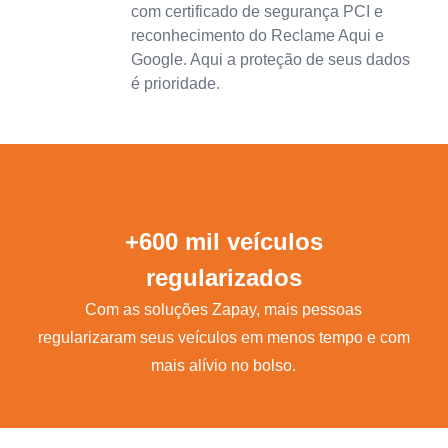
com certificado de segurança PCI e
reconhecimento do Reclame Aqui e
Google. Aqui a proteção de seus dados
é prioridade.
+600 mil veículos
regularizados
Com as soluções Zapay, mais pessoas
regularizaram seus veículos em menos tempo e com
mais alívio no bolso.