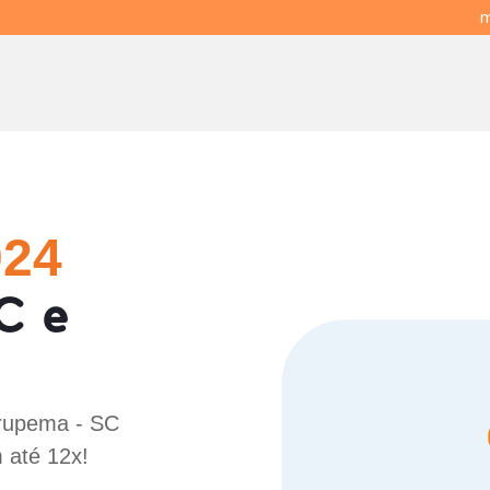
m
024
C e
Urupema - SC
 até 12x!