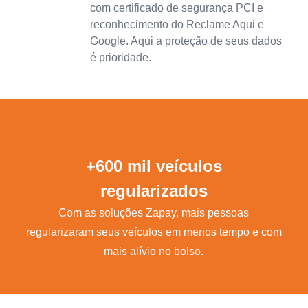
com certificado de segurança PCI e
reconhecimento do Reclame Aqui e
Google. Aqui a proteção de seus dados
é prioridade.
+600 mil veículos
regularizados
Com as soluções Zapay, mais pessoas
regularizaram seus veículos em menos tempo e com
mais alívio no bolso.