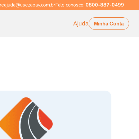
eajuda@usezapay.com.br
Fale conosco:
0800-887-0499
Ajuda
Minha Conta