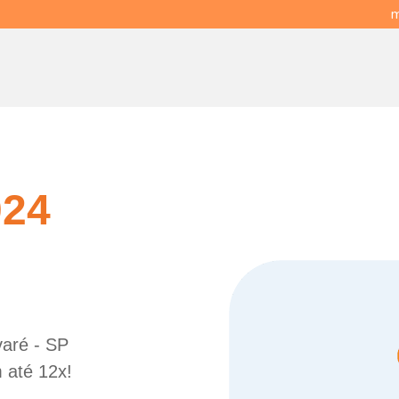
m
024
varé - SP
 até 12x!