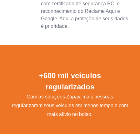
com certificado de segurança PCI e
reconhecimento do Reclame Aqui e
Google. Aqui a proteção de seus dados
é prioridade.
+600 mil veículos
regularizados
Com as soluções Zapay, mais pessoas
regularizaram seus veículos em menos tempo e com
mais alívio no bolso.