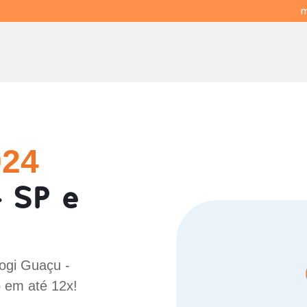
m
024
 SP e
ogi Guaçu -
o em até 12x!