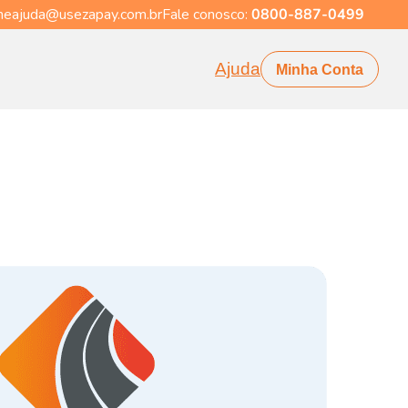
eajuda@usezapay.com.br
Fale conosco:
0800-887-0499
Ajuda
Minha Conta