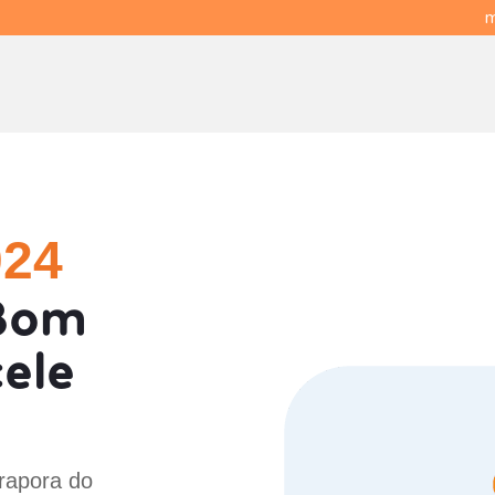
m
024
 Bom
cele
irapora do