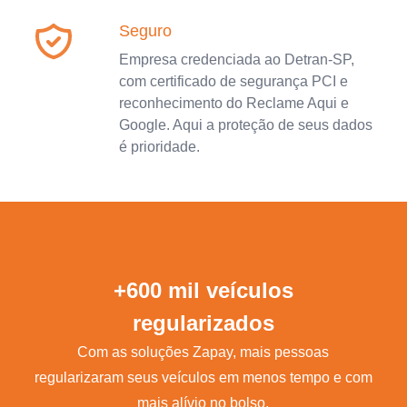
Seguro
Empresa credenciada ao Detran-SP,
com certificado de segurança PCI e
reconhecimento do Reclame Aqui e
Google. Aqui a proteção de seus dados
é prioridade.
+600 mil veículos
regularizados
Com as soluções Zapay, mais pessoas
regularizaram seus veículos em menos tempo e com
mais alívio no bolso.