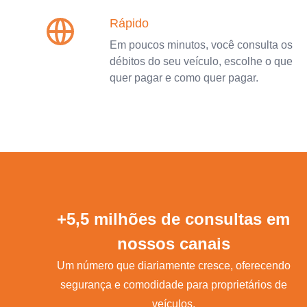
Rápido
Em poucos minutos, você consulta os
débitos do seu veículo, escolhe o que
quer pagar e como quer pagar.
+5,5 milhões de consultas em
nossos canais
Um número que diariamente cresce, oferecendo
segurança e comodidade para proprietários de
veículos.