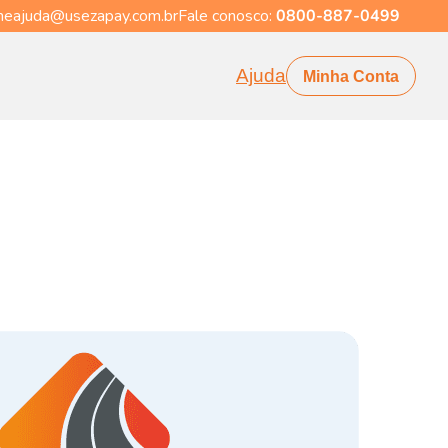
eajuda@usezapay.com.br
Fale conosco:
0800-887-0499
Ajuda
Minha Conta