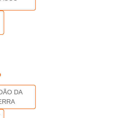
o
OÃO DA
ERRA
E