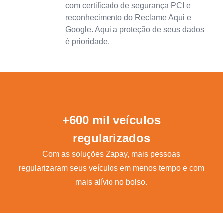
com certificado de segurança PCI e
reconhecimento do Reclame Aqui e
Google. Aqui a proteção de seus dados
é prioridade.
+600 mil veículos
regularizados
Com as soluções Zapay, mais pessoas
regularizaram seus veículos em menos tempo e com
mais alívio no bolso.