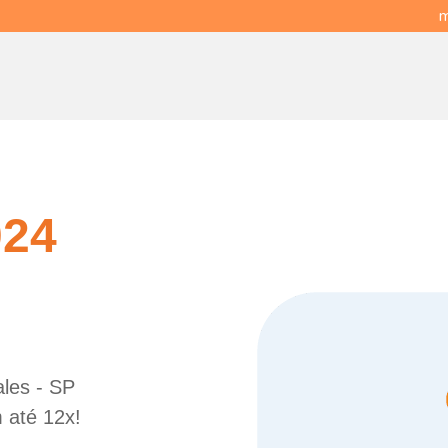
m
024
ales - SP
 até 12x!