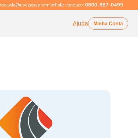
eajuda@usezapay.com.br
Fale conosco:
0800-887-0499
Ajuda
Minha Conta