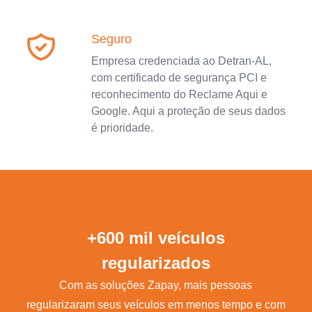
Seguro
Empresa credenciada ao Detran-AL,
com certificado de segurança PCI e
reconhecimento do Reclame Aqui e
Google. Aqui a proteção de seus dados
é prioridade.
+600 mil veículos
regularizados
Com as soluções Zapay, mais pessoas
regularizaram seus veículos em menos tempo e com