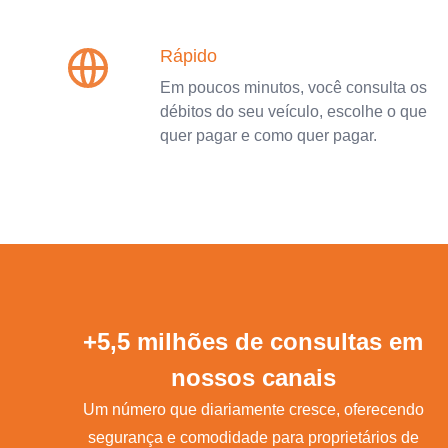
Rápido
Em poucos minutos, você consulta os
débitos do seu veículo, escolhe o que
quer pagar e como quer pagar.
+5,5 milhões de consultas em
nossos canais
Um número que diariamente cresce, oferecendo
segurança e comodidade para proprietários de