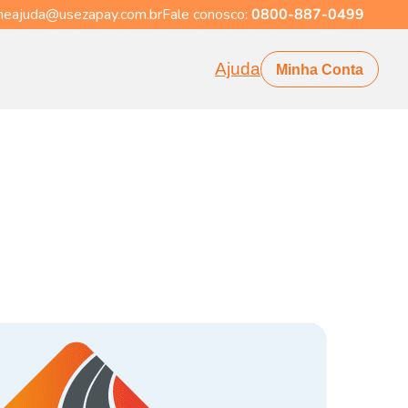
eajuda@usezapay.com.br
Fale conosco:
0800-887-0499
Ajuda
Minha Conta