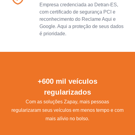
Empresa credenciada ao Detran-ES,
com certificado de segurança PCI e
reconhecimento do Reclame Aqui e
Google. Aqui a proteção de seus dados
é prioridade.
+600 mil veículos
regularizados
Com as soluções Zapay, mais pessoas
regularizaram seus veículos em menos tempo e com
mais alívio no bolso.