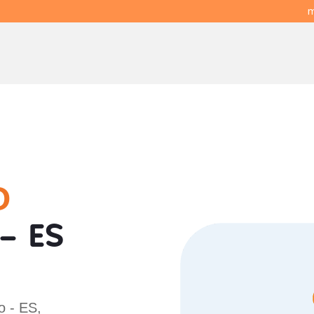
m
O
- ES
o - ES,