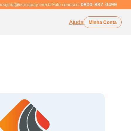
eajuda@usezapay.com.br
Fale conosco:
0800-887-0499
Ajuda
Minha Conta