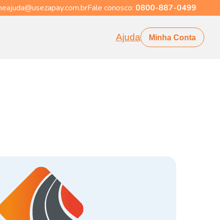
eajuda@usezapay.com.br
Fale conosco:
0800-887-0499
Ajuda
Minha Conta