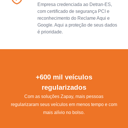
Empresa credenciada ao Detran-ES,
com certificado de segurança PCI e
reconhecimento do Reclame Aqui e
Google. Aqui a proteção de seus dados
é prioridade.
+600 mil veículos
regularizados
Com as soluções Zapay, mais pessoas
regularizaram seus veículos em menos tempo e com
mais alívio no bolso.