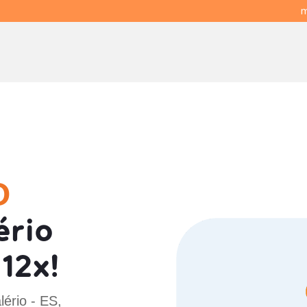
m
O
ério
12x!
lério - ES,