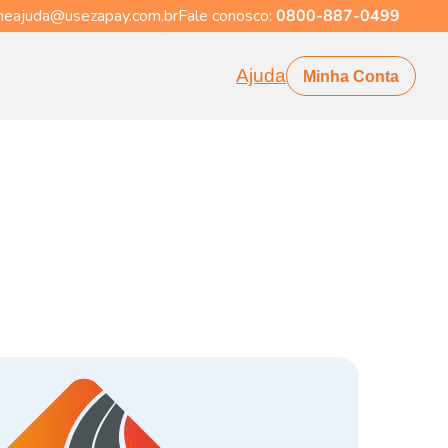
eajuda@usezapay.com.br
Fale conosco:
0800-887-0499
Ajuda
Minha Conta