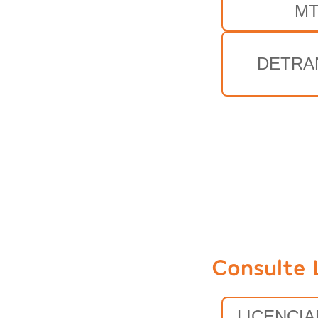
M
DETRA
Consulte 
LICENCI