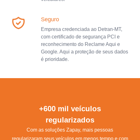
Seguro
Empresa credenciada ao Detran-MT,
com certificado de segurança PCI e
reconhecimento do Reclame Aqui e
Google. Aqui a proteção de seus dados
é prioridade.
+600 mil veículos
regularizados
Com as soluções Zapay, mais pessoas
regularizaram seus veículos em menos tempo e com