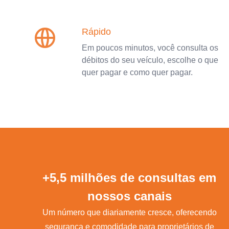
Rápido
Em poucos minutos, você consulta os
débitos do seu veículo, escolhe o que
quer pagar e como quer pagar.
+5,5 milhões de consultas em
nossos canais
Um número que diariamente cresce, oferecendo
segurança e comodidade para proprietários de