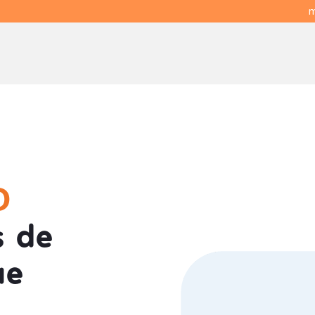
m
O
 de
ue