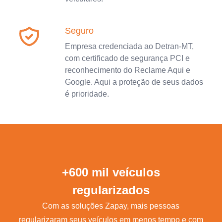
Seguro
Empresa credenciada ao Detran-MT,
com certificado de segurança PCI e
reconhecimento do Reclame Aqui e
Google. Aqui a proteção de seus dados
é prioridade.
+600 mil veículos
regularizados
Com as soluções Zapay, mais pessoas
regularizaram seus veículos em menos tempo e com