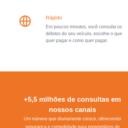
Rápido
Em poucos minutos, você consulta os
débitos do seu veículo, escolhe o que
quer pagar e como quer pagar.
+5,5 milhões de consultas em
nossos canais
Um número que diariamente cresce, oferecendo
segurança e comodidade para proprietários de