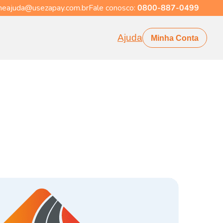
eajuda@usezapay.com.br
Fale conosco:
0800-887-0499
Ajuda
Minha Conta