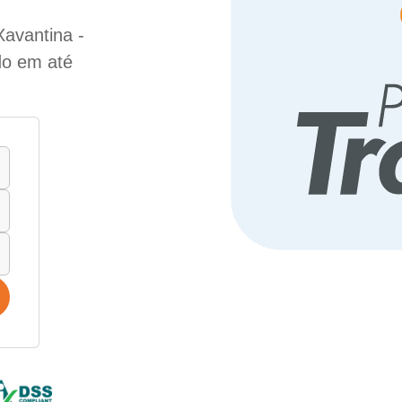
Xavantina -
do em até