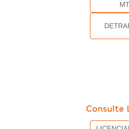
M
DETRA
Consulte 
LICENCI