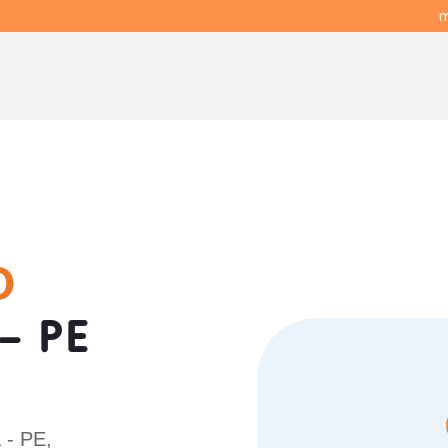
m
O
- PE
 - PE,