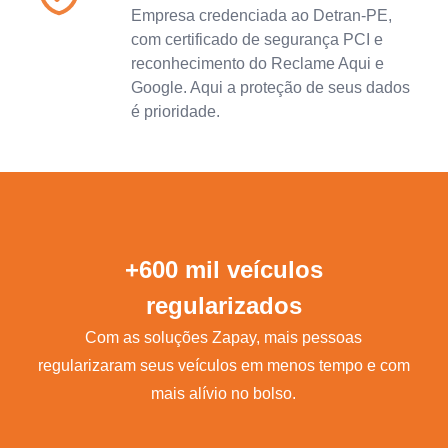
Empresa credenciada ao Detran-PE,
com certificado de segurança PCI e
reconhecimento do Reclame Aqui e
Google. Aqui a proteção de seus dados
é prioridade.
+600 mil veículos
regularizados
Com as soluções Zapay, mais pessoas
regularizaram seus veículos em menos tempo e com
mais alívio no bolso.