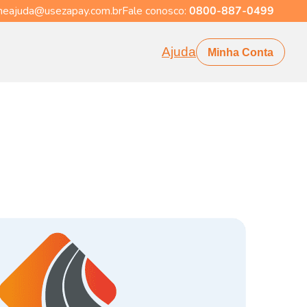
eajuda@usezapay.com.br
Fale conosco:
0800-887-0499
Ajuda
Minha Conta