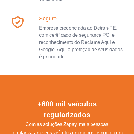
Seguro
Empresa credenciada ao Detran-PE,
com certificado de segurança PCI e
reconhecimento do Reclame Aqui e
Google. Aqui a proteção de seus dados
é prioridade.
+600 mil veículos
regularizados
Com as soluções Zapay, mais pessoas
regularizaram seus veículos em menos tempo e com