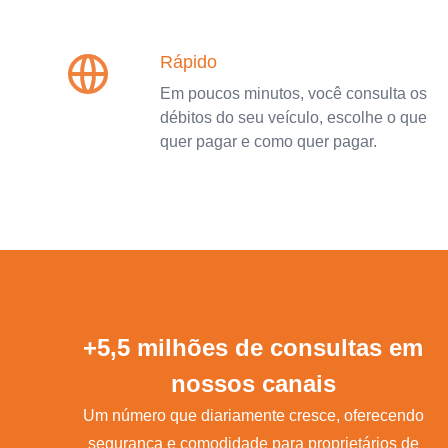
Rápido
Em poucos minutos, você consulta os
débitos do seu veículo, escolhe o que
quer pagar e como quer pagar.
+5,5 milhões de consultas em
nossos canais
Um número que diariamente cresce, oferecendo
segurança e comodidade para proprietários de