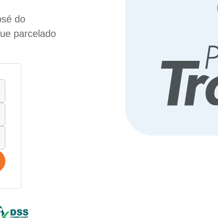
osé do
gue parcelado