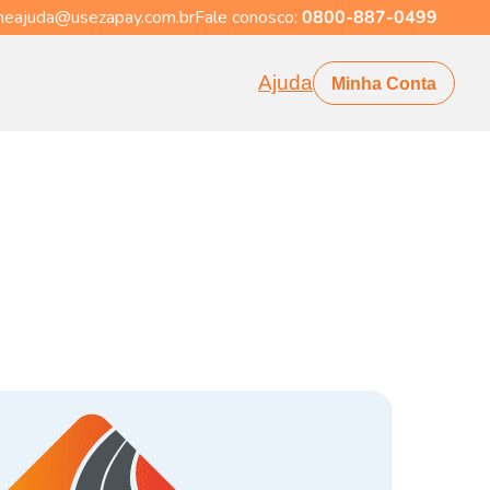
eajuda@usezapay.com.br
Fale conosco:
0800-887-0499
Ajuda
Minha Conta