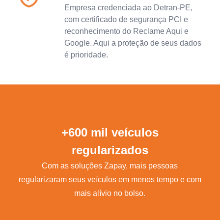
Empresa credenciada ao Detran-PE,
com certificado de segurança PCI e
reconhecimento do Reclame Aqui e
Google. Aqui a proteção de seus dados
é prioridade.
+600 mil veículos
regularizados
Com as soluções Zapay, mais pessoas
regularizaram seus veículos em menos tempo e com
mais alívio no bolso.