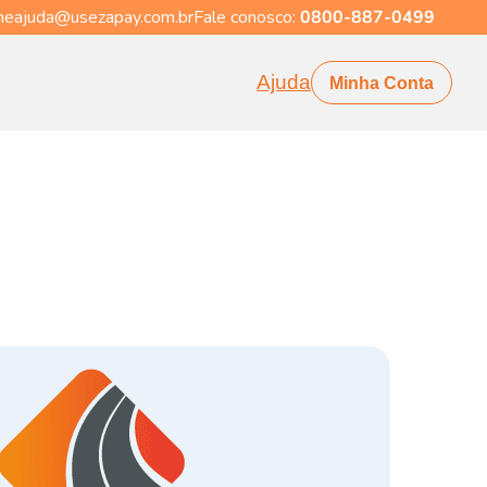
eajuda@usezapay.com.br
Fale conosco:
0800-887-0499
Ajuda
Minha Conta