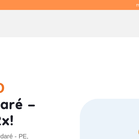
m
O
aré -
x!
daré - PE,